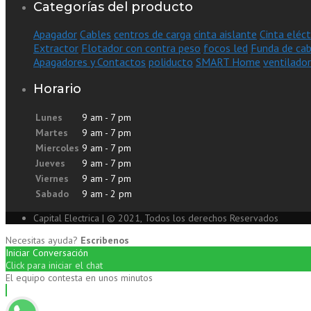
Categorías del producto
Apagador
Cables
centros de carga
cinta aislante
Cinta eléct
Extractor
Flotador con contra peso
focos led
Funda de cab
Apagadores y Contactos
poliducto
SMART Home
ventilador
Horario
Lunes
9 am - 7 pm
Martes
9 am - 7 pm
Miercoles
9 am - 7 pm
Jueves
9 am - 7 pm
Viernes
9 am - 7 pm
Sabado
9 am - 2 pm
Capital Electrica | © 2021, Todos los derechos Reservados
Necesitas ayuda?
Escribenos
Iniciar Conversación
Click para iniciar el chat
El equipo contesta en unos minutos