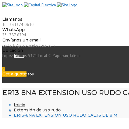
Llamanos
Tel: 331374 0610
WhatsApp
331787 6794
Envíanos un email
contacto@capitalelectrica.com
Ubicacion
Lopez Mateos 5371 Local C, Zapopan, Jalisco
Inicio
0
Get a quote
Proyectos
ER13-8NA EXTENSION USO RUDO CA
Catálogos
Inicio
Extensión de uso rudo
Tienda en Linea
ER13-8NA EXTENSION USO RUDO CAL.16 DE 8 M