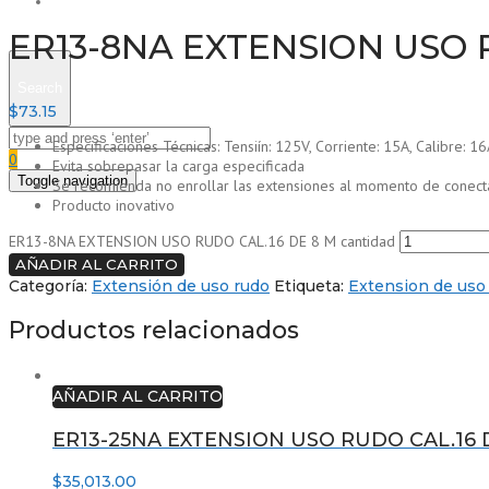
Contacto
ER13-8NA EXTENSION USO 
Search
$
73.15
Especificaciones Técnicas: Tensiín: 125V, Corriente: 15A, Calibre: 
0
Evita sobrepasar la carga especificada
Toggle navigation
Se recomienda no enrollar las extensiones al momento de conectarl
Producto inovativo
ER13-8NA EXTENSION USO RUDO CAL.16 DE 8 M cantidad
AÑADIR AL CARRITO
Categoría:
Extensión de uso rudo
Etiqueta:
Extension de uso
Productos relacionados
AÑADIR AL CARRITO
ER13-25NA EXTENSION USO RUDO CAL.16 
$
35,013.00