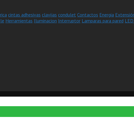
rica
cintas adhesivas
clavijas
condulet
Contactos
Energia
Extensió
le
Herramientas
Iluminacion
Interruptor
Lamparas para pared
LED