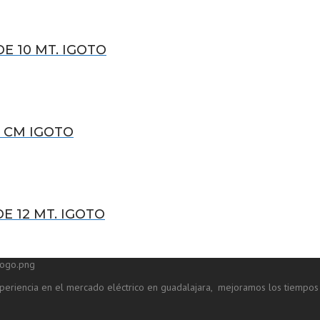
E 10 MT. IGOTO
0 CM IGOTO
E 12 MT. IGOTO
eriencia en el mercado eléctrico en guadalajara, mejoramos los tiempos 