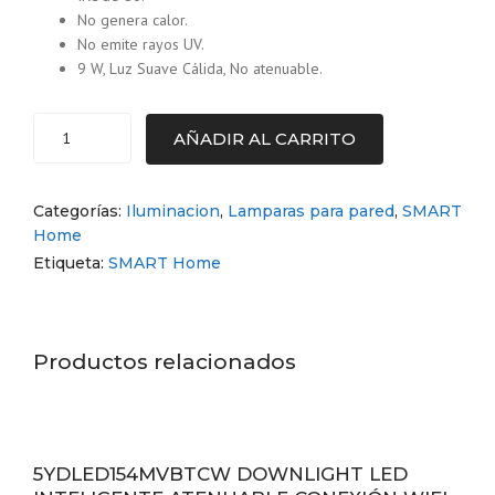
No genera calor.
No emite rayos UV.
9 W, Luz Suave Cálida, No atenuable.
AÑADIR AL CARRITO
FOCO
LED
A19
Categorías:
Iluminacion
,
Lamparas para pared
,
SMART
9W
Home
100-
Etiqueta:
SMART Home
127V
2700-
4000K
E27
Productos relacionados
(DOS
TONALIDADES)
TECNOLITE
cantidad
5YDLED154MVBTCW DOWNLIGHT LED