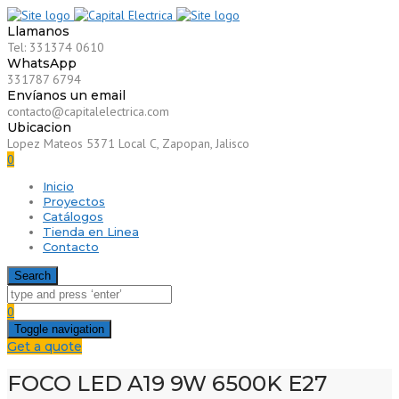
Llamanos
Tel: 331374 0610
WhatsApp
331787 6794
Envíanos un email
contacto@capitalelectrica.com
Ubicacion
Lopez Mateos 5371 Local C, Zapopan, Jalisco
0
Inicio
Proyectos
Catálogos
Tienda en Linea
Contacto
Search
0
Toggle navigation
Get a quote
FOCO LED A19 9W 6500K E27