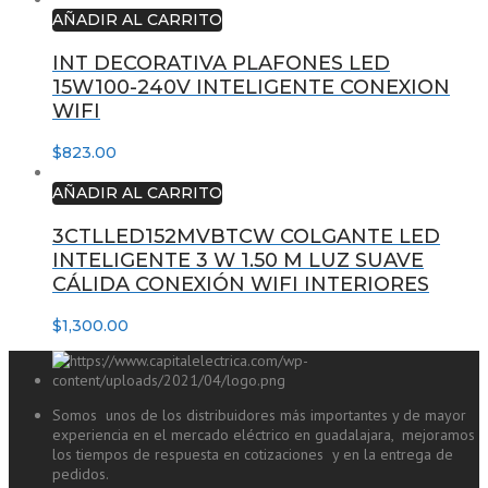
AÑADIR AL CARRITO
INT DECORATIVA PLAFONES LED
15W100-240V INTELIGENTE CONEXION
WIFI
$
823.00
AÑADIR AL CARRITO
3CTLLED152MVBTCW COLGANTE LED
INTELIGENTE 3 W 1.50 M LUZ SUAVE
CÁLIDA CONEXIÓN WIFI INTERIORES
$
1,300.00
Somos unos de los distribuidores más importantes y de mayor
experiencia en el mercado eléctrico en guadalajara, mejoramos
los tiempos de respuesta en cotizaciones y en la entrega de
pedidos.