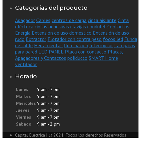
Categorías del producto
Apagador
Cables
centros de carga
cinta aislante
Cinta
eléctrica
cintas adhesivas
clavijas
condulet
Contactos
Energia
Extensión de uso domestico
Extensión de uso
rudo
Extractor
Flotador con contra peso
focos led
Funda
de cable
Herramientas
Iluminacion
Interruptor
Lamparas
para pared
LED PANEL
Placa con contacto
Placas,
Apagadores y Contactos
poliducto
SMART Home
ventilador
Horario
Lunes
9 am - 7 pm
Martes
9 am - 7 pm
Miercoles
9 am - 7 pm
Jueves
9 am - 7 pm
Viernes
9 am - 7 pm
Sabado
9 am - 2 pm
Capital Electrica | © 2021, Todos los derechos Reservados