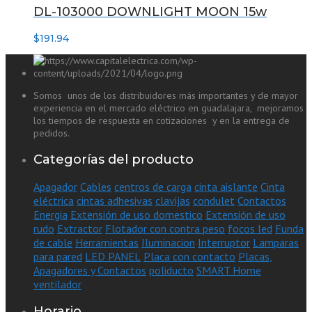
DL-103000 DOWNLIGHT MOON 15w
$
191.94
Somos unos de los distribuidores más importantes y de mayor
experiencia en el mercado eléctrico en guadalajara, mejoramos
los tiempos de respuesta en cotizaciones y en la entrega de
pedidos.
Categorías del producto
Apagador
Cables
centros de carga
cinta aislante
Cinta
eléctrica
cintas adhesivas
clavijas
condulet
Contactos
Energia
Extensión de uso domestico
Extensión de uso
rudo
Extractor
Flotador con contra peso
focos led
Funda
de cable
Herramientas
Iluminacion
Interruptor
Lamparas
para pared
LED PANEL
Placa con contacto
Placas,
Apagadores y Contactos
poliducto
SMART Home
ventilador
Horario