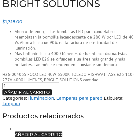
BRIGHT SOLUTIONS
$
1,318.00
Ahorro de energía: las bombillas LED para candelabro
reemplazan la bombilla incandescente de 280 W por LED de 40
W. Ahorra hasta un 90% en la factura de electricidad de
iluminación.
Más brillante: hasta 4000 lúmenes de luz blanca diurna. Estas
bombillas LED E26 se difunden a un área más grande y más
brillantes. También se encienden al instante sin demora
H26-004065 FOCO LED 40W 6500K TOLEDO HIGHWATTAGE E26 110-
277V 4000 LUMENES, BRIGHT SOLUTIONS cantidad
AÑADIR AL CARRITO
Categorías:
Iluminacion
,
Lamparas para pared
Etiqueta:
lampara
Productos relacionados
AÑADIR AL CARRITO