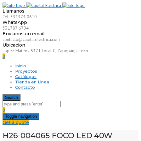
Llamanos
Tel: 331374 0610
WhatsApp
331787 6794
Envíanos un email
contacto@capitalelectrica.com
Ubicacion
Lopez Mateos 5371 Local C, Zapopan, Jalisco
0
Inicio
Proyectos
Catálogos
Tienda en Linea
Contacto
Search
0
Toggle navigation
Get a quote
H26-004065 FOCO LED 40W