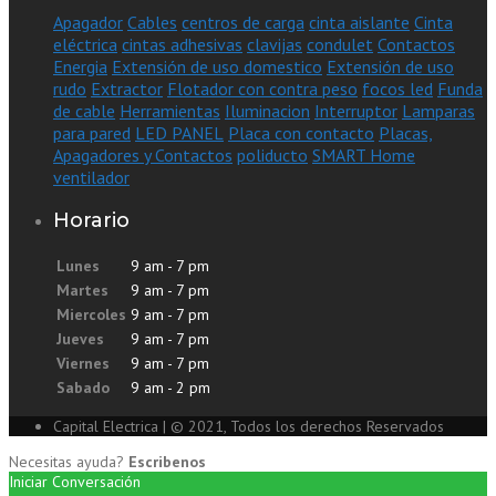
Apagador
Cables
centros de carga
cinta aislante
Cinta
eléctrica
cintas adhesivas
clavijas
condulet
Contactos
Energia
Extensión de uso domestico
Extensión de uso
rudo
Extractor
Flotador con contra peso
focos led
Funda
de cable
Herramientas
Iluminacion
Interruptor
Lamparas
para pared
LED PANEL
Placa con contacto
Placas,
Apagadores y Contactos
poliducto
SMART Home
ventilador
Horario
Lunes
9 am - 7 pm
Martes
9 am - 7 pm
Miercoles
9 am - 7 pm
Jueves
9 am - 7 pm
Viernes
9 am - 7 pm
Sabado
9 am - 2 pm
Capital Electrica | © 2021, Todos los derechos Reservados
Necesitas ayuda?
Escribenos
Iniciar Conversación