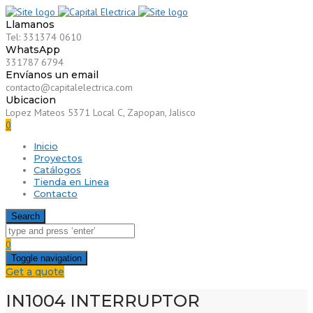
Llamanos
Tel: 331374 0610
WhatsApp
331787 6794
Envíanos un email
contacto@capitalelectrica.com
Ubicacion
Lopez Mateos 5371 Local C, Zapopan, Jalisco
0
Inicio
Proyectos
Catálogos
Tienda en Linea
Contacto
Search
0
Toggle navigation
Get a quote
IN1004 INTERRUPTOR