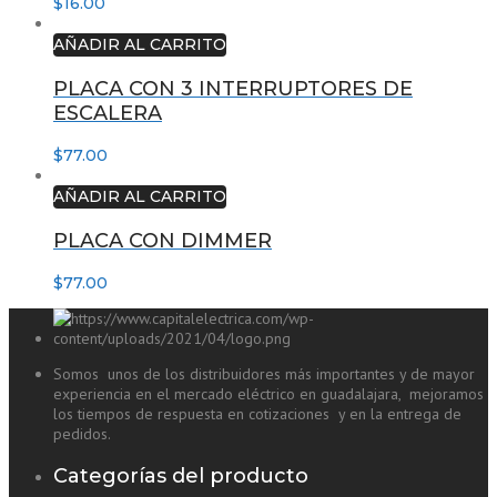
$
16.00
AÑADIR AL CARRITO
PLACA CON 3 INTERRUPTORES DE
ESCALERA
$
77.00
AÑADIR AL CARRITO
PLACA CON DIMMER
$
77.00
Somos unos de los distribuidores más importantes y de mayor
experiencia en el mercado eléctrico en guadalajara, mejoramos
los tiempos de respuesta en cotizaciones y en la entrega de
pedidos.
Categorías del producto