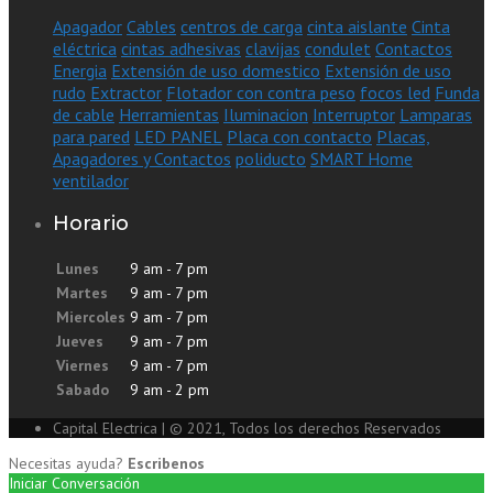
Apagador
Cables
centros de carga
cinta aislante
Cinta
eléctrica
cintas adhesivas
clavijas
condulet
Contactos
Energia
Extensión de uso domestico
Extensión de uso
rudo
Extractor
Flotador con contra peso
focos led
Funda
de cable
Herramientas
Iluminacion
Interruptor
Lamparas
para pared
LED PANEL
Placa con contacto
Placas,
Apagadores y Contactos
poliducto
SMART Home
ventilador
Horario
Lunes
9 am - 7 pm
Martes
9 am - 7 pm
Miercoles
9 am - 7 pm
Jueves
9 am - 7 pm
Viernes
9 am - 7 pm
Sabado
9 am - 2 pm
Capital Electrica | © 2021, Todos los derechos Reservados
Necesitas ayuda?
Escribenos
Iniciar Conversación