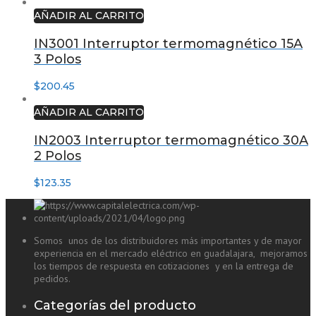
AÑADIR AL CARRITO
IN3001 Interruptor termomagnético 15A
3 Polos
$
200.45
AÑADIR AL CARRITO
IN2003 Interruptor termomagnético 30A
2 Polos
$
123.35
Somos unos de los distribuidores más importantes y de mayor
experiencia en el mercado eléctrico en guadalajara, mejoramos
los tiempos de respuesta en cotizaciones y en la entrega de
pedidos.
Categorías del producto