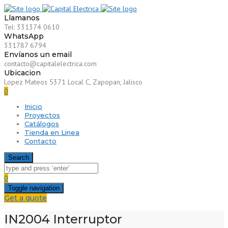
Llamanos
Tel: 331374 0610
WhatsApp
331787 6794
Envíanos un email
contacto@capitalelectrica.com
Ubicacion
Lopez Mateos 5371 Local C, Zapopan, Jalisco
0
Inicio
Proyectos
Catálogos
Tienda en Linea
Contacto
Search
0
Toggle navigation
Get a quote
IN2004 Interruptor