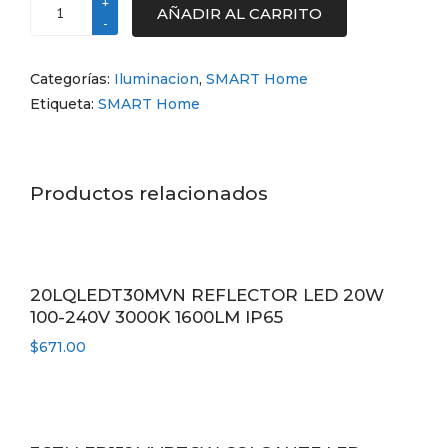
AÑADIR AL CARRITO
NT
EMER
PLAFON
Categorías:
Iluminacion
,
SMART Home
LED12W100-
Etiqueta:
SMART Home
240V6500K
cantidad
Productos relacionados
20LQLEDT30MVN REFLECTOR LED 20W
100-240V 3000K 1600LM IP65
$
671.00