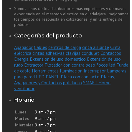
Somos unos de los distribuidores más importantes y de mayor
experiencia en el mercado eléctrico en guadalajara, mejoramos
los tiempos de respuesta en cotizaciones y en la entrega de
pedidos.
Categorías del producto
Apagador
Cables
centros de carga
cinta aislante
Cinta
eléctrica
cintas adhesivas
clavijas
condulet
Contactos
Energia
Extensión de uso domestico
Extensión de uso
rudo
Extractor
Flotador con contra peso
focos led
Funda
de cable
Herramientas
Iluminacion
Interruptor
Lamparas
para pared
LED PANEL
Placa con contacto
Placas,
Apagadores y Contactos
poliducto
SMART Home
ventilador
Horario
Lunes
9 am - 7 pm
Martes
9 am - 7 pm
Miercoles
9 am - 7 pm
Jueves
9 am - 7 pm