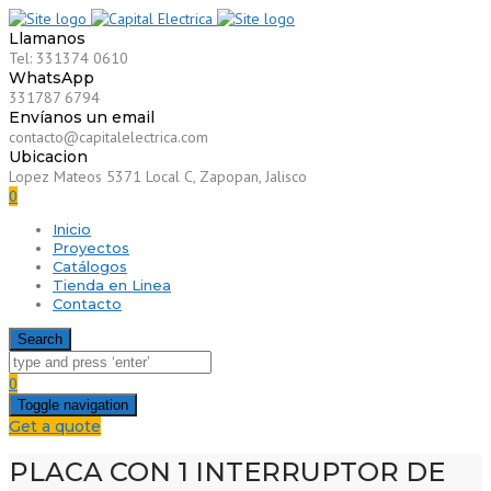
Llamanos
Tel: 331374 0610
WhatsApp
331787 6794
Envíanos un email
contacto@capitalelectrica.com
Ubicacion
Lopez Mateos 5371 Local C, Zapopan, Jalisco
0
Inicio
Proyectos
Catálogos
Tienda en Linea
Contacto
Search
0
Toggle navigation
Get a quote
PLACA CON 1 INTERRUPTOR DE