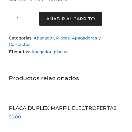
AÑADIR AL CARRITO
PLACA
CON
2
Categorías:
Apagador
,
Placas, Apagadores y
INTERRUPTORES
Contactos
DE
Etiquetas:
Apagador
,
placas
ESCALERA
Y
1
CONTACTO
Productos relacionados
DE
1
MÓDULO
CRISTAL
BLANCO
PLACA DUPLEX MARFIL ELECTROFERTAS
BLANCO
$
ESPEJO
6.00
NEGRO
cantidad