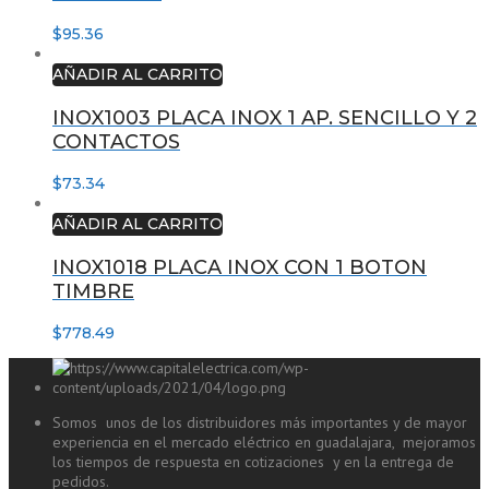
$
95.36
AÑADIR AL CARRITO
INOX1003 PLACA INOX 1 AP. SENCILLO Y 2
CONTACTOS
$
73.34
AÑADIR AL CARRITO
INOX1018 PLACA INOX CON 1 BOTON
TIMBRE
$
778.49
Somos unos de los distribuidores más importantes y de mayor
experiencia en el mercado eléctrico en guadalajara, mejoramos
los tiempos de respuesta en cotizaciones y en la entrega de
pedidos.