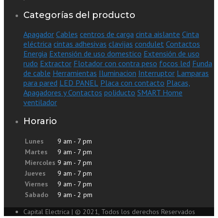
Categorías del producto
Apagador
Cables
centros de carga
cinta aislante
Cinta
eléctrica
cintas adhesivas
clavijas
condulet
Contactos
Energia
Extensión de uso domestico
Extensión de uso
rudo
Extractor
Flotador con contra peso
focos led
Funda
de cable
Herramientas
Iluminacion
Interruptor
Lamparas
para pared
LED PANEL
Placa con contacto
Placas,
Apagadores y Contactos
poliducto
SMART Home
ventilador
Horario
Lunes
9 am - 7 pm
Martes
9 am - 7 pm
Miercoles
9 am - 7 pm
Jueves
9 am - 7 pm
Viernes
9 am - 7 pm
Sabado
9 am - 2 pm
Capital Electrica | © 2021, Todos los derechos Reservados