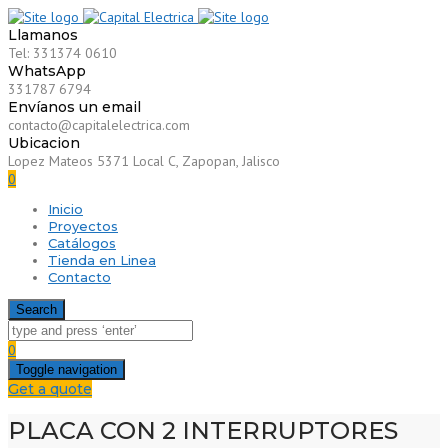
Llamanos
Tel: 331374 0610
WhatsApp
331787 6794
Envíanos un email
contacto@capitalelectrica.com
Ubicacion
Lopez Mateos 5371 Local C, Zapopan, Jalisco
0
Inicio
Proyectos
Catálogos
Tienda en Linea
Contacto
Search
0
Toggle navigation
Get a quote
PLACA CON 2 INTERRUPTORES