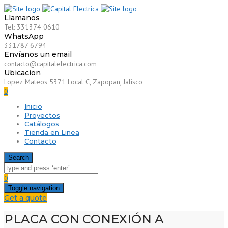
Llamanos
Tel: 331374 0610
WhatsApp
331787 6794
Envíanos un email
contacto@capitalelectrica.com
Ubicacion
Lopez Mateos 5371 Local C, Zapopan, Jalisco
0
Inicio
Proyectos
Catálogos
Tienda en Linea
Contacto
Search
0
Toggle navigation
Get a quote
PLACA CON CONEXIÓN A