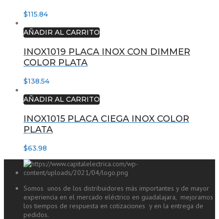
$
115.84
AÑADIR AL CARRITO
INOX1019 PLACA INOX CON DIMMER
COLOR PLATA
$
138.54
AÑADIR AL CARRITO
INOX1015 PLACA CIEGA INOX COLOR
PLATA
$
63.98
Somos unos de los distribuidores más importantes y de mayor
experiencia en el mercado eléctrico en guadalajara, mejoramos
los tiempos de respuesta en cotizaciones y en la entrega de
pedidos.