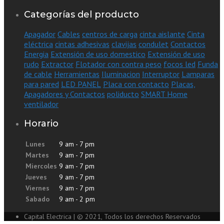
Categorías del producto
Apagador
Cables
centros de carga
cinta aislante
Cinta
eléctrica
cintas adhesivas
clavijas
condulet
Contactos
Energia
Extensión de uso domestico
Extensión de uso
rudo
Extractor
Flotador con contra peso
focos led
Funda
de cable
Herramientas
Iluminacion
Interruptor
Lamparas
para pared
LED PANEL
Placa con contacto
Placas,
Apagadores y Contactos
poliducto
SMART Home
ventilador
Horario
Lunes
9 am - 7 pm
Martes
9 am - 7 pm
Miercoles
9 am - 7 pm
Jueves
9 am - 7 pm
Viernes
9 am - 7 pm
Sabado
9 am - 2 pm
Capital Electrica | © 2021, Todos los derechos Reservados