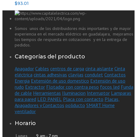
$
93.01
Somos unos de los distribuidores más importantes y de mayor
experiencia en el mercado eléctrico en guadalajara, mejoramos
los tiempos de respuesta en cotizaciones y en la entrega de
pedidos.
Categorías del producto
Apagador
Cables
centros de carga
cinta aislante
Cinta
eléctrica
cintas adhesivas
clavijas
condulet
Contactos
Energia
Extensión de uso domestico
Extensión de uso
rudo
Extractor
Flotador con contra peso
focos led
Funda
de cable
Herramientas
Iluminacion
Interruptor
Lamparas
para pared
LED PANEL
Placa con contacto
Placas,
Apagadores y Contactos
poliducto
SMART Home
ventilador
Horario
Lunes
9 am - 7 pm