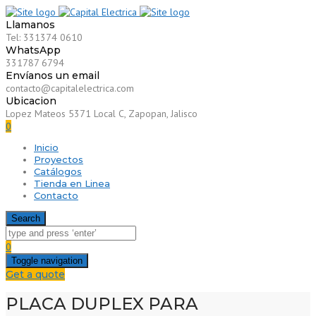
Llamanos
Tel: 331374 0610
WhatsApp
331787 6794
Envíanos un email
contacto@capitalelectrica.com
Ubicacion
Lopez Mateos 5371 Local C, Zapopan, Jalisco
0
Inicio
Proyectos
Catálogos
Tienda en Linea
Contacto
Search
0
Toggle navigation
Get a quote
PLACA DUPLEX PARA