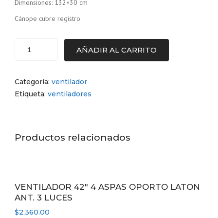
Dimensiones: 132×30 cm
Cánope cubre registro
AÑADIR AL CARRITO
VENTILADOR
NERO
52
Categoría:
ventilador
NEGRO
Etiqueta:
ventiladores
MASTERFAN
cantidad
Productos relacionados
VENTILADOR 42″ 4 ASPAS OPORTO LATON
ANT. 3 LUCES
$
2,360.00