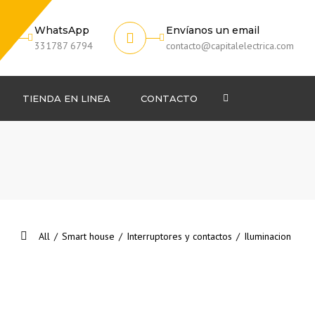
WhatsApp
Envíanos un email
331787 6794
contacto@capitalelectrica.com
Search
TIENDA EN LINEA
CONTACTO
All
/
Smart house
/
Interruptores y contactos
/
Iluminacion