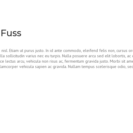
 Fuss
isl. Etiam ut purus justo. In id ante commodo, eleifend felis non, cursus or
a sollicitudin varius nec eu turpis. Nulla posuere arcu sed elit lobortis, ac 
sce lectus arcu, vehicula non risus ac, fermentum gravida justo. Morbi sit 
corper vehicula sapien ac gravida. Nullam tempus scelerisque odio, sed f