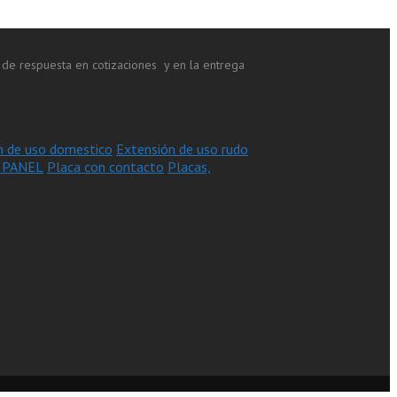
de respuesta en cotizaciones y en la entrega
n de uso domestico
Extensión de uso rudo
 PANEL
Placa con contacto
Placas,