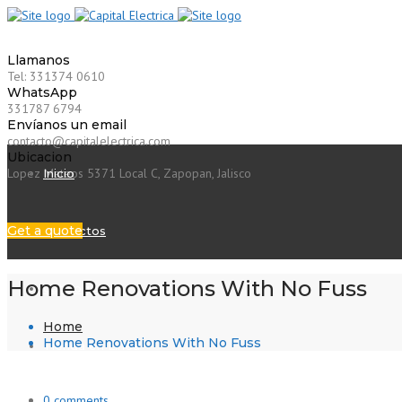
Llamanos
Tel: 331374 0610
WhatsApp
331787 6794
Envíanos un email
contacto@capitalelectrica.com
Ubicacion
Lopez Mateos 5371 Local C, Zapopan, Jalisco
Inicio
Get a quote
Proyectos
Home Renovations With No Fuss
Catálogos
Home
Home Renovations With No Fuss
Tienda en Linea
0 comments