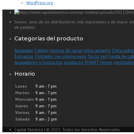
WordPress.org
Somos unos de los distribuidores más importantes y de mayor exp
de pedidos.
Categorías del producto
Apagador
Cables
centros de carga
cinta aislante
Cinta eléct
Extractor
Flotador con contra peso
focos led
Funda de cab
Apagadores y Contactos
poliducto
SMART Home
ventilador
Horario
Lunes
9 am - 7 pm
Martes
9 am - 7 pm
Miercoles
9 am - 7 pm
Jueves
9 am - 7 pm
Viernes
9 am - 7 pm
Sabado
9 am - 2 pm
Capital Electrica | © 2021, Todos los derechos Reservados