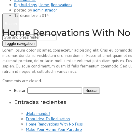
Contacto
Big buildings
,
Home
,
Renovations
posted by
administrador
12 diciembre, 2014
Search
Home Renovations With No
Toggle navigation
Lorem ipsum dolor sit amet, consectetur adipiscing elit. Cras eu commodo n
maximus dui dui, id vestibulum orci interdum in. Fusce sit amet quam et null
euismod pretium, dolor lacus mollis mi, ut volutpat justo diam quis ex. Fu
sapien. Quisque condimentum quam id felis fermentum commodo. Sed ullam
rutrum id neque et, sollicitudin varius risus.
Comments are closed.
Buscar:
Entradas recientes
¡Hola mundo!
From Idea To Realisation
Home Renovations With No Fuss
Make Your Home Your Paradise