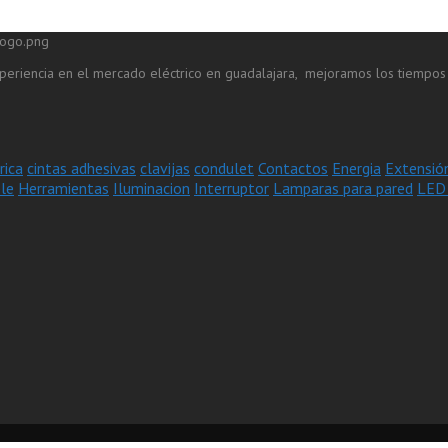
eriencia en el mercado eléctrico en guadalajara, mejoramos los tiempos 
rica
cintas adhesivas
clavijas
condulet
Contactos
Energia
Extensió
le
Herramientas
Iluminacion
Interruptor
Lamparas para pared
LED