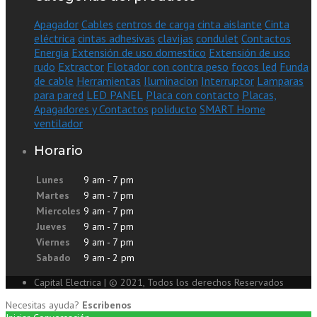
Apagador
Cables
centros de carga
cinta aislante
Cinta
eléctrica
cintas adhesivas
clavijas
condulet
Contactos
Energia
Extensión de uso domestico
Extensión de uso
rudo
Extractor
Flotador con contra peso
focos led
Funda
de cable
Herramientas
Iluminacion
Interruptor
Lamparas
para pared
LED PANEL
Placa con contacto
Placas,
Apagadores y Contactos
poliducto
SMART Home
ventilador
Horario
Lunes
9 am - 7 pm
Martes
9 am - 7 pm
Miercoles
9 am - 7 pm
Jueves
9 am - 7 pm
Viernes
9 am - 7 pm
Sabado
9 am - 2 pm
Capital Electrica | © 2021, Todos los derechos Reservados
Necesitas ayuda?
Escribenos