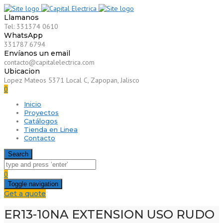
Llamanos
Tel: 331374 0610
WhatsApp
331787 6794
Envíanos un email
contacto@capitalelectrica.com
Ubicacion
Lopez Mateos 5371 Local C, Zapopan, Jalisco
0
Inicio
Proyectos
Catálogos
Tienda en Linea
Contacto
Search
0
Toggle navigation
Get a quote
ER13-10NA EXTENSION USO RUDO