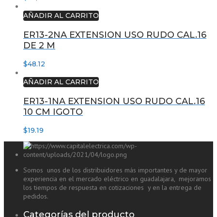
AÑADIR AL CARRITO
ER13-2NA EXTENSION USO RUDO CAL.16
DE 2 M
$
48.12
AÑADIR AL CARRITO
ER13-1NA EXTENSION USO RUDO CAL.16
10 CM IGOTO
$
19.19
Somos unos de los distribuidores más importantes y de mayor
experiencia en el mercado eléctrico en guadalajara, mejoramos
los tiempos de respuesta en cotizaciones y en la entrega de
pedidos.
Categorías del producto