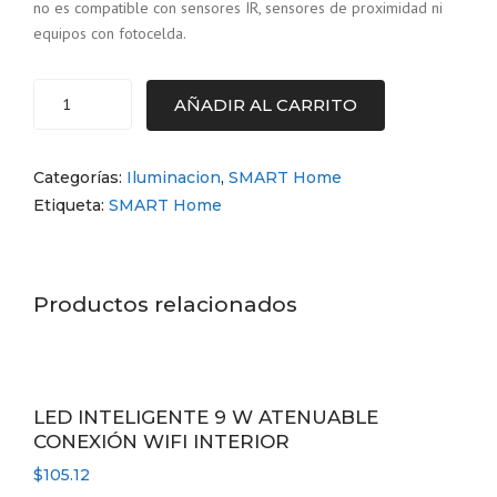
no es compatible con sensores IR, sensores de proximidad ni
equipos con fotocelda.
AÑADIR AL CARRITO
EXTERIOR
MUROS
LED
Categorías:
Iluminacion
,
SMART Home
10W100-
Etiqueta:
SMART Home
240V3000K
cantidad
Productos relacionados
LED INTELIGENTE 9 W ATENUABLE
CONEXIÓN WIFI INTERIOR
$
105.12