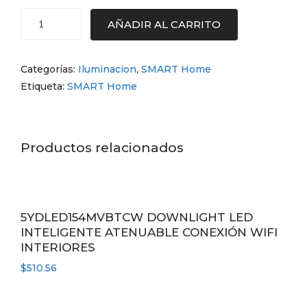
AÑADIR AL CARRITO
INT/EXT
PLAFONES
LED
Categorías:
Iluminacion
,
SMART Home
15W
Etiqueta:
SMART Home
127V
6500K
790LM
cantidad
Productos relacionados
5YDLED154MVBTCW DOWNLIGHT LED
INTELIGENTE ATENUABLE CONEXIÓN WIFI
INTERIORES
$
510.56