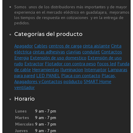
Somos unos de los distribuidores más importantes y de mayor
experiencia en el mercado eléctrico en guadalajara, mejoramos
los tiempos de respuesta en cotizaciones y en la entrega de
pedidos.
Categorías del producto
Apagador
Cables
centros de carga
cinta aislante
Cinta
eléctrica
cintas adhesivas
clavijas
condulet
Contactos
Energia
Extensión de uso domestico
Extensión de uso
rudo
Extractor
Flotador con contra peso
focos led
Funda
de cable
Herramientas
Iluminacion
Interruptor
Lamparas
para pared
LED PANEL
Placa con contacto
Placas,
Apagadores y Contactos
poliducto
SMART Home
ventilador
Horario
Lunes
9 am - 7 pm
Martes
9 am - 7 pm
Miercoles
9 am - 7 pm
Jueves
9 am - 7 pm