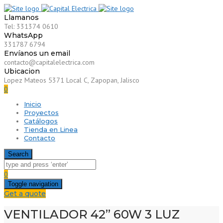
Llamanos
Tel: 331374 0610
WhatsApp
331787 6794
Envíanos un email
contacto@capitalelectrica.com
Ubicacion
Lopez Mateos 5371 Local C, Zapopan, Jalisco
0
Inicio
Proyectos
Catálogos
Tienda en Linea
Contacto
Search
0
Toggle navigation
Get a quote
VENTILADOR 42” 60W 3 LUZ